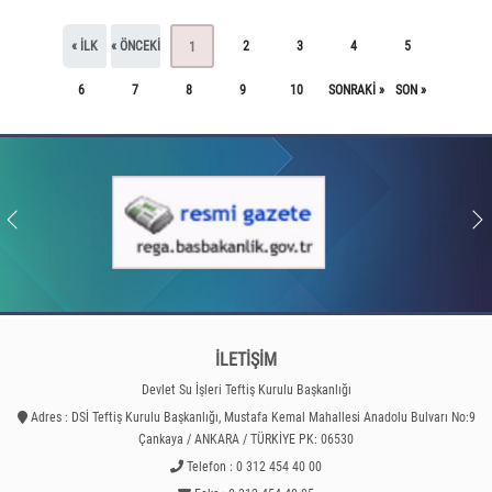
« ILK
« ÖNCEKI
2
3
4
5
1
6
7
8
9
10
SONRAKI »
SON »
İLETİŞİM
Devlet Su İşleri Teftiş Kurulu Başkanlığı
Adres : DSİ Teftiş Kurulu Başkanlığı, Mustafa Kemal Mahallesi Anadolu Bulvarı No:9
Çankaya / ANKARA / TÜRKİYE PK: 06530
Telefon : 0 312 454 40 00