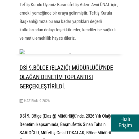
Teftiş Kurulu Üyemiz Başmüfettiş Adem Avni ÜNAL için,
emekli yemeğinde bir araya gelinmiştir. Teftiş Kurulu
Başkanlığımıza bu ana kadar yaptıkları değerli
katkılarından dolayı teşekkür eder, kendilerine sağlıklı
ve mutlu emeklilik hayatı dileriz.
DSİ 9.BÖLGE (ELAZIĞ) MÜDÜRLÜĞÜ'NDE
OLAĞAN DENETİM TOPLANTISI
GERÇEKLEŞTİRİLDİ.
HAZIRAN
9
2026
DSİ 9. Bölge (Elazığ) Müdürlüğü'nde, 2026 Yılı Olağan
Hızlı
Denetimi kapsamında; Başmüfettiş Sinan Tahsin
Erişim
SARIOĞLU, Müfettiş Celal TOKALAK, Bölge Müdürü